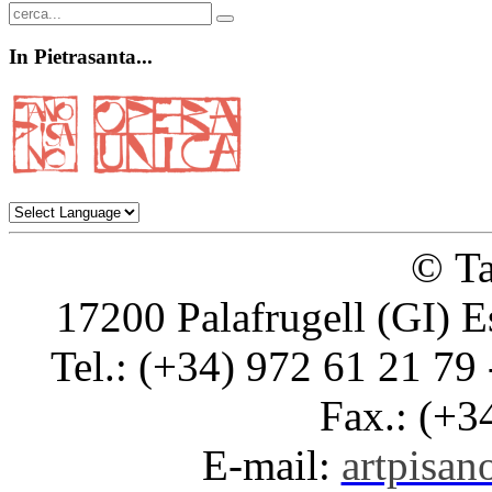
In
Pietrasanta...
© Ta
17200 Palafrugell (GI) E
Tel.: (+34) 972 61 21 79 
Fax.: (+3
E-mail:
artpisano