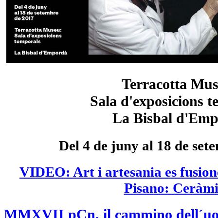
Terracotta Mus
Sala d'exposicions 
La Bisbal d'Em
Del 4 de juny al 18 de set
VIDEO: Art i artesania es fusion
Pisano: Ceràmi
MMXVII pCn, il cammino dell´uom