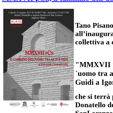
Tano Pisano 
all’inaugur
collettiva a
"MMXVII pC
´uomo tra a
Guidi a Igo
che si terrà
Donatello de
SanLorenzo 