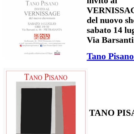
invito al
VERNISSA
del nuovo s
sabato 14 lug
Via Barsanti
Tano Pisano
TANO PI