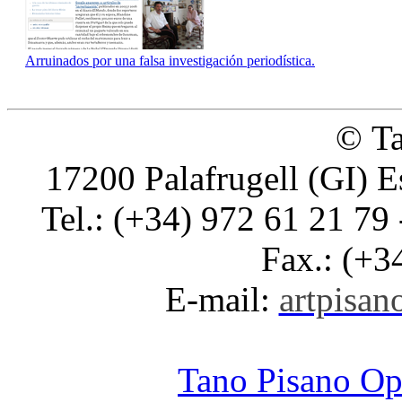
Arruinados por una falsa investigación periodística.
© Ta
17200 Palafrugell (GI) E
Tel.: (+34) 972 61 21 79 
Fax.: (+3
E-mail:
artpisano
Tano Pisano O