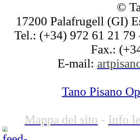
© Ta
17200 Palafrugell (GI) E
Tel.: (+34) 972 61 21 79 
Fax.: (+3
E-mail:
artpisano
Tano Pisano O
Mappa del sito
-
Info l