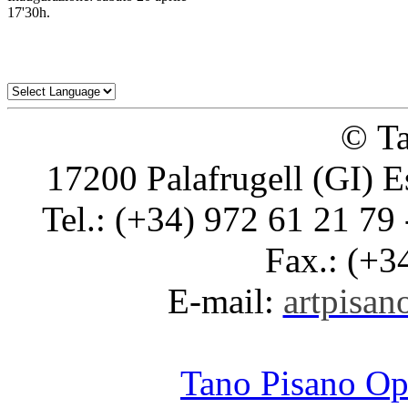
17'30h.
© Ta
17200 Palafrugell (GI) E
Tel.: (+34) 972 61 21 79 
Fax.: (+3
E-mail:
artpisano
Tano Pisano O