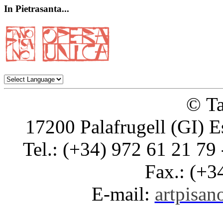
In
Pietrasanta...
© Ta
17200 Palafrugell (GI) E
Tel.: (+34) 972 61 21 79 
Fax.: (+3
E-mail:
artpisano