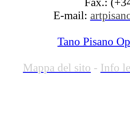
Fax.: (+3
E-mail:
artpisano
Tano Pisano O
Mappa del sito
-
Info l