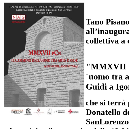
Tano Pisano 
all’inaugur
collettiva a
"MMXVII pC
´uomo tra a
Guidi a Igo
che si terrà
Donatello de
SanLorenzo 