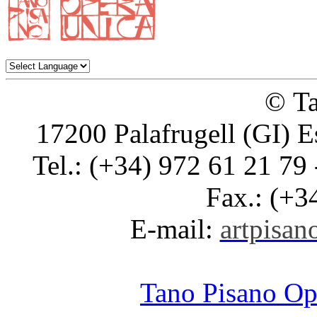
© Ta
17200 Palafrugell (GI) E
Tel.: (+34) 972 61 21 79 
Fax.: (+3
E-mail:
artpisano
Tano Pisano O