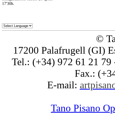
17'30h.
© Ta
17200 Palafrugell (GI) E
Tel.: (+34) 972 61 21 79 
Fax.: (+3
E-mail:
artpisano
Tano Pisano O