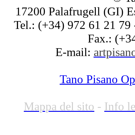
17200 Palafrugell (GI) E
Tel.: (+34) 972 61 21 79 
Fax.: (+3
E-mail:
artpisano
Tano Pisano O
Mappa del sito
-
Info l