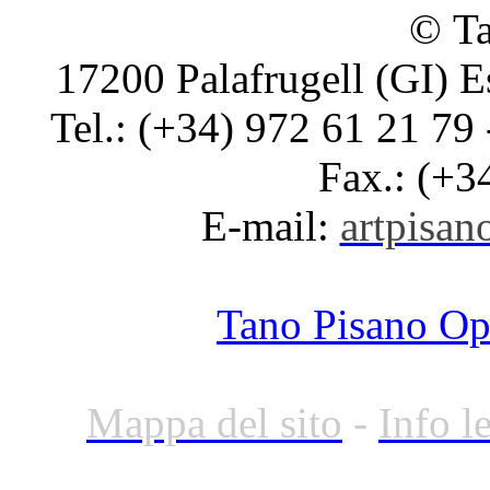
© Ta
17200 Palafrugell (GI) E
Tel.: (+34) 972 61 21 79 
Fax.: (+3
E-mail:
artpisano
Tano Pisano O
Mappa del sito
-
Info l